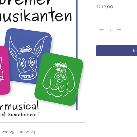
Preis
€ 12,00
Anzahl
*
I
Downloadlink wird z
von 25. Juni 2023.