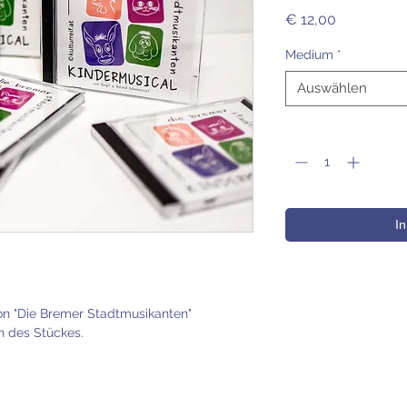
Preis
€ 12,00
Medium
*
Auswählen
Anzahl
*
I
ion "Die Bremer Stadtmusikanten" 
 des Stückes.