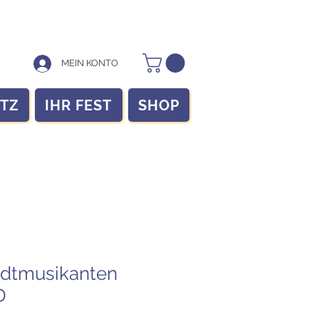
MEIN KONTO
ITZ
IHR FEST
SHOP
adtmusikanten
D